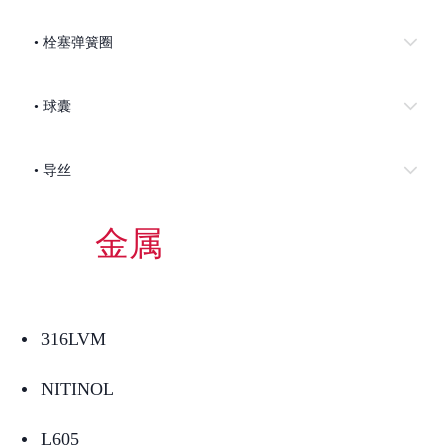
• 栓塞弹簧圈
• 球囊
• 导丝
金属
316LVM
넸
NITINOL
넸
L605
넸